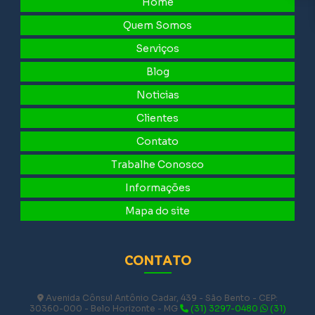
Home
Quem Somos
Serviços
Blog
Noticias
Clientes
Contato
Trabalhe Conosco
Informações
Mapa do site
CONTATO
Avenida Cônsul Antônio Cadar, 439 - São Bento - CEP:
30360-000 - Belo Horizonte - MG
(31) 3297-0480
(31)