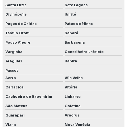
Santa Luzia
Sete Lagoas
Licenciamento ambiental consultoria
Divinópolis
Ibirité
Licenciamento ambiental Contagem MG
Poços de Caldas
Patos de Minas
Teófilo Otoni
Sabará
Licenciamento ambiental empresas
Pouso Alegre
Barbacena
Licenciamento ambiental industrial
Varginha
Conselheiro Lafeiete
Licenciamento ambiental para mineração
Araguari
Itabira
Licenciamento ambiental para postos de combustíveis
Passos
Serra
Vila Velha
Licenciamento ambiental preço
Cariacica
Vitória
Licenciamento ambiental para transporte de produtos
Cachoeiro de Itapemirim
Linhares
perigosos
São Mateus
Colatina
Meio biótico
Guarapari
Aracruz
Monitoramento da qualidade da água subterrânea
Viana
Nova Venécia