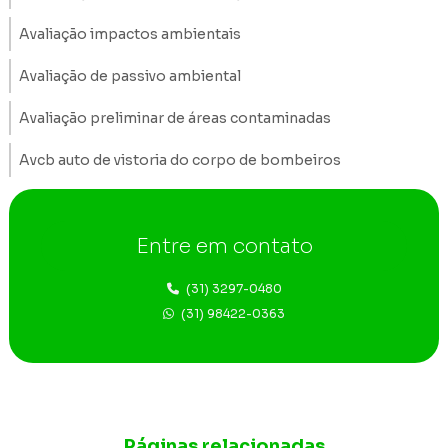
Avaliação impactos ambientais
Avaliação de passivo ambiental
Avaliação preliminar de áreas contaminadas
Avcb auto de vistoria do corpo de bombeiros
Construção de poços de monitoramento
Entre em contato
Consultoria ambiental Belo Horizonte
Consultoria ambiental em Betim
(31) 3297-0480
(31) 98422-0363
Consultoria ambiental em Nova Lima
Consultoria ambiental região metropolitana de BH
Consultoria e engenharia ambiental
Páginas relacionadas