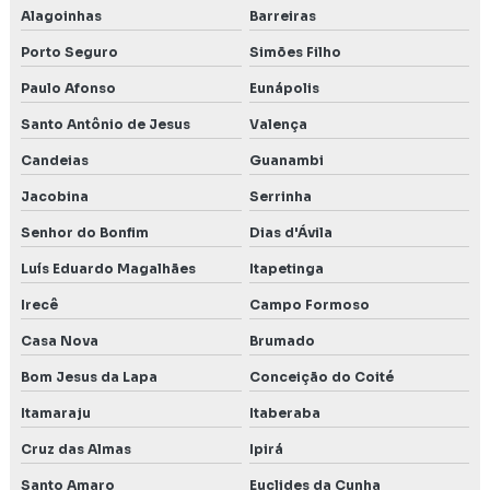
Alagoinhas
Barreiras
Porto Seguro
Simões Filho
Paulo Afonso
Eunápolis
Santo Antônio de Jesus
Valença
Candeias
Guanambi
Jacobina
Serrinha
Senhor do Bonfim
Dias d'Ávila
Luís Eduardo Magalhães
Itapetinga
Irecê
Campo Formoso
Casa Nova
Brumado
Bom Jesus da Lapa
Conceição do Coité
Itamaraju
Itaberaba
Cruz das Almas
Ipirá
Santo Amaro
Euclides da Cunha