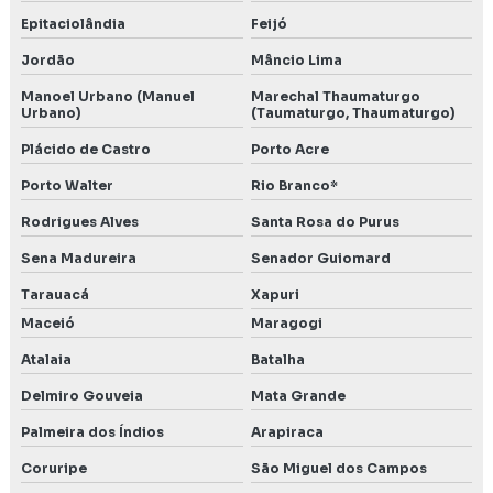
Epitaciolândia
Feijó
Jordão
Mâncio Lima
Manoel Urbano (Manuel
Marechal Thaumaturgo
Urbano)
(Taumaturgo, Thaumaturgo)
Plácido de Castro
Porto Acre
Porto Walter
Rio Branco*
Rodrigues Alves
Santa Rosa do Purus
Sena Madureira
Senador Guiomard
Tarauacá
Xapuri
Maceió
Maragogi
Atalaia
Batalha
Delmiro Gouveia
Mata Grande
Palmeira dos Índios
Arapiraca
Coruripe
São Miguel dos Campos