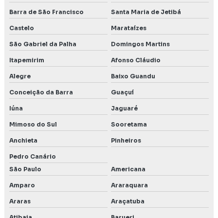
Barra de São Francisco
Santa Maria de Jetibá
Monitoramento do solo
Castelo
Marataízes
Orçamento licenciamento ambiental
São Gabriel da Palha
Domingos Martins
Outorga da água
Itapemirim
Afonso Cláudio
Outorga de direito de uso de recursos hídricos
Alegre
Baixo Guandu
Conceição da Barra
Guaçuí
Outorga de uso da água
Iúna
Jaguaré
PCA Licenciamento ambiental
Mimoso do Sul
Sooretama
PCA plano de controle ambiental
Anchieta
Pinheiros
Plano de controle e monitoramento ambiental
Pedro Canário
São Paulo
Americana
Poço de monitoramento de água subterrânea
Amparo
Araraquara
Poço de monitoramento posto de combustível
Araras
Araçatuba
Precend
Atibaia
Barueri