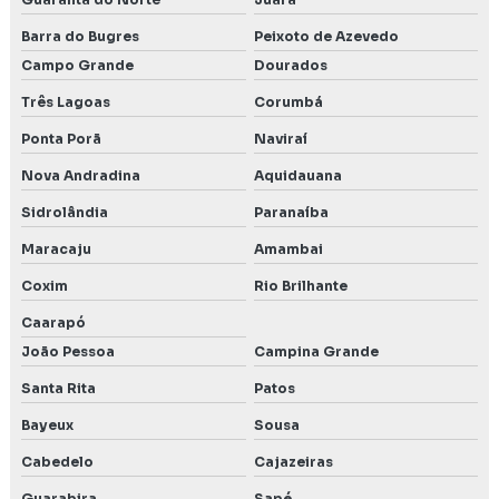
Barra do Bugres
Peixoto de Azevedo
Campo Grande
Dourados
Três Lagoas
Corumbá
Ponta Porã
Naviraí
Nova Andradina
Aquidauana
Sidrolândia
Paranaíba
Maracaju
Amambai
Coxim
Rio Brilhante
Caarapó
João Pessoa
Campina Grande
Santa Rita
Patos
Bayeux
Sousa
Cabedelo
Cajazeiras
Guarabira
Sapé