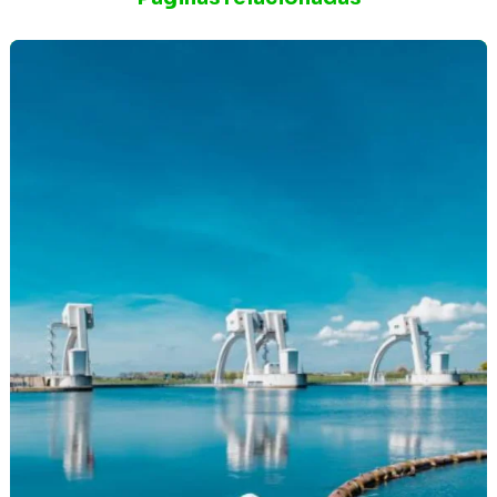
Consultoria fauna e flora Belo Horizonte
Consultoria e licenciamento ambiental
Curso NR 20 preço
Declaração de intervenção em área de preservação
permanente
EIA estudo de impacto ambiental
EIV ambiental
Elaboração de estudos de impacto
Elaboração de plano de intervenção ambiental
Empresa de análise de água
Empresa engenharia ambiental
Empresa de engenharia ambiental em Ibirité