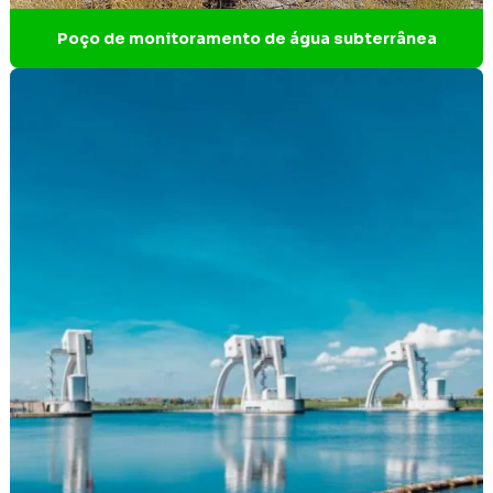
Estudo de impacto ambiental BH
Poço de monitoramento de água subterrânea
Estudo de impacto ambiental EIA
Estudo de impacto ambiental parque eólico
Estudo de impacto ambiental simplificado
Estudo referente a critério locacional e reserva da
biosfera
Estudo e relatório de impacto ambiental
Estudos ambientais EIA rima
Estudos ambientais para licenciamento
Estudos espeleológicos
Gerenciamento de resíduos industriais