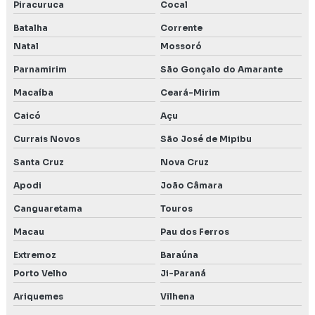
Piracuruca
Cocal
Batalha
Corrente
Natal
Mossoró
Parnamirim
São Gonçalo do Amarante
Macaíba
Ceará-Mirim
Caicó
Açu
Currais Novos
São José de Mipibu
Santa Cruz
Nova Cruz
Apodi
João Câmara
Canguaretama
Touros
Macau
Pau dos Ferros
Extremoz
Baraúna
Porto Velho
Ji-Paraná
Ariquemes
Vilhena