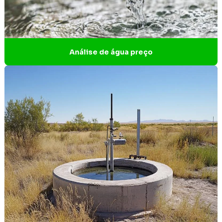
Empresas de gestão de resíduos industriais
Empresas de gestão de resíduos sólidos
Empresas de projetos de engenharia
Análise de água preço
Empresas que fazem licenciamento ambiental
Ensaio estanqueidade
Ensaios não destrutivos estanqueidade
Eo relatório de impacto no patrimônio cultural
Escritório de engenharia ambiental
Estudo de arqueologia
Estudo arqueológico
Estudo de critério locacional