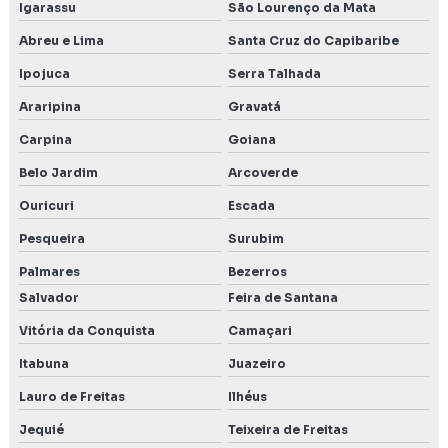
Igarassu
São Lourenço da Mata
Abreu e Lima
Santa Cruz do Capibaribe
Ipojuca
Serra Talhada
Araripina
Gravatá
Carpina
Goiana
Belo Jardim
Arcoverde
Ouricuri
Escada
Pesqueira
Surubim
Palmares
Bezerros
Salvador
Feira de Santana
Vitória da Conquista
Camaçari
Itabuna
Juazeiro
Lauro de Freitas
Ilhéus
Jequié
Teixeira de Freitas