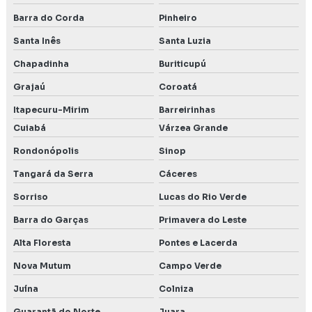
Barra do Corda
Pinheiro
Santa Inês
Santa Luzia
Chapadinha
Buriticupú
Grajaú
Coroatá
Itapecuru-Mirim
Barreirinhas
Cuiabá
Várzea Grande
Rondonópolis
Sinop
Tangará da Serra
Cáceres
Sorriso
Lucas do Rio Verde
Barra do Garças
Primavera do Leste
Alta Floresta
Pontes e Lacerda
Nova Mutum
Campo Verde
Juína
Colniza
Guarantã do Norte
Juara