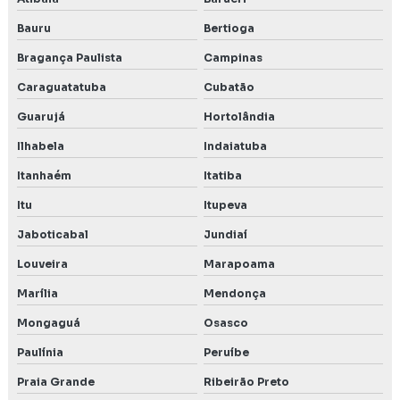
Bauru
Bertioga
Preço estudo de impacto de vizinhança
Bragança Paulista
Campinas
Preço inventário florestal
Caraguatatuba
Cubatão
Preço de licença ambiental
Guarujá
Hortolândia
Ilhabela
Indaiatuba
Preço licenciamento ambiental
Itanhaém
Itatiba
Projeto técnico de reconstituição da flora
Itu
Itupeva
Rca relatório de controle ambiental
Jaboticabal
Jundiaí
Relatório ambiental
Louveira
Marapoama
Marília
Mendonça
Relatório ambiental em Belo Horizonte MG
Mongaguá
Osasco
Relatório de controle ambiental
Paulínia
Peruíbe
Relatório de impacto ambiental rima
Praia Grande
Ribeirão Preto