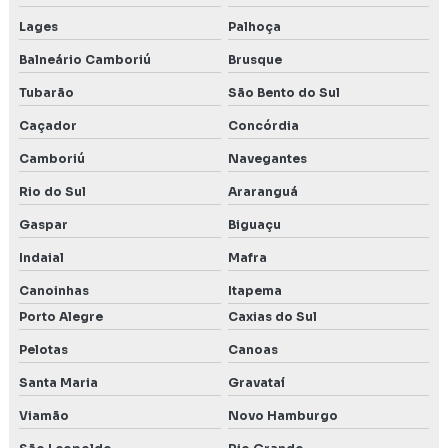
Lages
Palhoça
Balneário Camboriú
Brusque
Tubarão
São Bento do Sul
Caçador
Concórdia
Camboriú
Navegantes
Rio do Sul
Araranguá
Gaspar
Biguaçu
Indaial
Mafra
Canoinhas
Itapema
Porto Alegre
Caxias do Sul
Pelotas
Canoas
Santa Maria
Gravataí
Viamão
Novo Hamburgo