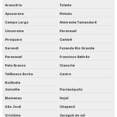
Araucária
Toledo
Apucarana
Pinhais
Campo Largo
Almirante Tamandaré
Umuarama
Paranavaí
Piraquara
Cambé
Sarandi
Fazenda Rio Grande
Paranavaí
Francisco Beltrão
Pato Branco
Cianorte
Telêmaco Borba
Castro
Rolândia
Joinville
Florianópolis
Blumenau
Itajaí
São José
Chapecó
Criciúma
Jaraguá do sul