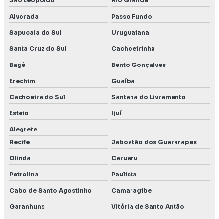
São Leopoldo
Rio Grande
Alvorada
Passo Fundo
Sapucaia do Sul
Uruguaiana
Santa Cruz do Sul
Cachoeirinha
Bagé
Bento Gonçalves
Erechim
Guaíba
Cachoeira do Sul
Santana do Livramento
Esteio
Ijuí
Alegrete
Recife
Jaboatão dos Guararapes
Olinda
Caruaru
Petrolina
Paulista
Cabo de Santo Agostinho
Camaragibe
Garanhuns
Vitória de Santo Antão