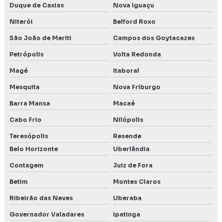
combustíveis
Duque de Caxias
Nova Iguaçu
Niterói
Belford Roxo
Levantamento de fauna
São João de Meriti
Campos dos Goytacazes
Levantamento de fauna e flora
Petrópolis
Volta Redonda
Levantamento de fauna para licenciamento ambiental
Magé
Itaboraí
Levantamento de fauna para licenciamento em Lagoa
Mesquita
Nova Friburgo
Santa
Barra Mansa
Macaé
Levantamento de flora
Cabo Frio
Nilópolis
Levantamento de meio biótico
Teresópolis
Resende
Belo Horizonte
Uberlândia
Levantamento monitoramento e resgate de fauna
Contagem
Juiz de Fora
Licença de operação ambiental
Betim
Montes Claros
Licenciamento ambiental em Belo Horizonte
Ribeirão das Neves
Uberaba
Governador Valadares
Ipatinga
Licenciamento ambiental em Betim