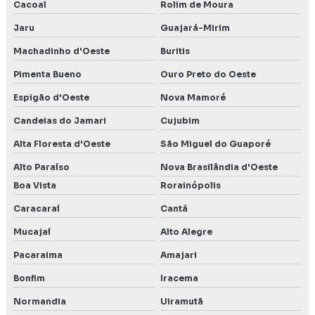
Cacoal
Rolim de Moura
Jaru
Guajará-Mirim
Machadinho d'Oeste
Buritis
Pimenta Bueno
Ouro Preto do Oeste
Espigão d'Oeste
Nova Mamoré
Candeias do Jamari
Cujubim
Alta Floresta d'Oeste
São Miguel do Guaporé
Alto Paraíso
Nova Brasilândia d'Oeste
Boa Vista
Rorainópolis
Caracaraí
Cantá
Mucajaí
Alto Alegre
Pacaraima
Amajari
Bonfim
Iracema
Normandia
Uiramutã