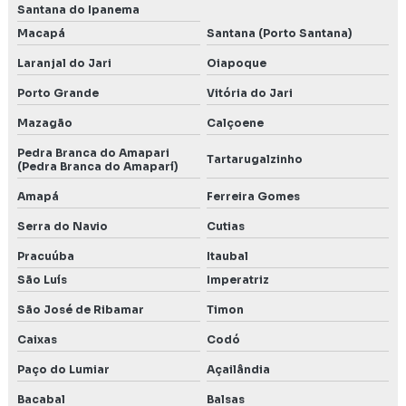
Santana do Ipanema
Macapá
Santana (Porto Santana)
Laranjal do Jari
Oiapoque
Porto Grande
Vitória do Jari
Mazagão
Calçoene
Pedra Branca do Amapari
Tartarugalzinho
(Pedra Branca do Amaparí)
Amapá
Ferreira Gomes
Serra do Navio
Cutias
Pracuúba
Itaubal
São Luís
Imperatriz
São José de Ribamar
Timon
Caixas
Codó
Paço do Lumiar
Açailândia
Bacabal
Balsas