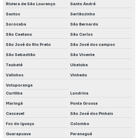
Relatório de impacto no patrimônio cultural
Riviera de São Lourenço
Santo André
Santos
Sertãozinho
Relatório e plano de controle ambiental
Sorocaba
São Bernardo
Renovação de licença ambiental
São Caetano
São Carlos
Rima ambiental
São José do Rio Preto
São José dos campos
São Sebastião
São Vicente
Rima relatório de impacto ambiental
Taubaté
Ubatuba
Serviço de autorização para intervenções ambientais
Valinhos
Vinhedo
Serviço de consultoria ambiental
Votuporanga
Curitiba
Londrina
Serviço de ensaio de estanqueidade de condutas
Maringá
Ponta Grossa
Serviço de licenciamento ambiental
Cascavel
São José dos Pinhais
Serviço de precend
Foz do Iguaçu
Colombo
Serviços de engenharia ambiental
Guarapuava
Paranaguá