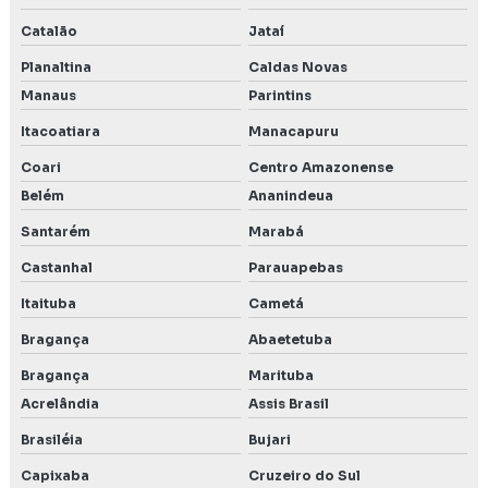
Catalão
Jataí
Planaltina
Caldas Novas
Manaus
Parintins
Itacoatiara
Manacapuru
Coari
Centro Amazonense
Belém
Ananindeua
Santarém
Marabá
Castanhal
Parauapebas
Itaituba
Cametá
Bragança
Abaetetuba
Bragança
Marituba
Acrelândia
Assis Brasil
Brasiléia
Bujari
Capixaba
Cruzeiro do Sul