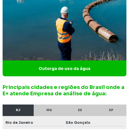
Gestão de áreas degradadas
Instalação de poço de monitoramento
Intervenção em área de preservação permanente
Inventário florestal de eucalipto
Inventário florestal nacional
Inventário florestal de nativas
Outorga de uso da água
Inventário florestal preço
Principais cidades e regiões do Brasil onde a
Investigação confirmatória de passivo ambiental
E+ atende Empresa de análise de água:
Investigação de passivo
RJ
MG
ES
SP
Investigação de passivo ambiental
Rio de Janeiro
São Gonçalo
Investigação de passivo ambiental em postos de