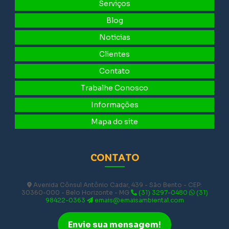
Serviços
Blog
Noticias
Clientes
Contato
Trabalhe Conosco
Informações
Mapa do site
CONTATO
Avenida Cônsul Antônio Cadar, 439 - São Bento - CEP:
30360-000 - Belo Horizonte - MG
(31) 3297-0480
(31)
98422-0363
emais@emaisambiental.com
Envie sua mensagem!