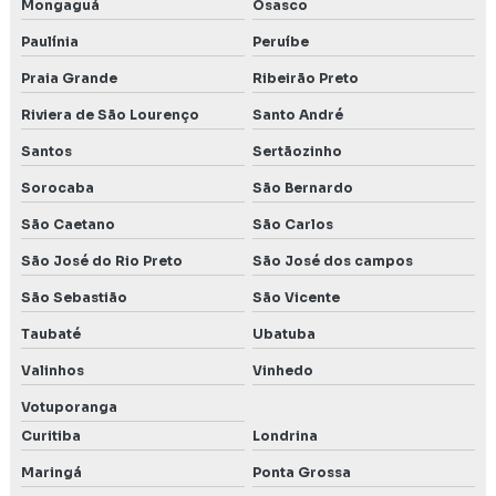
Mongaguá
Osasco
PCA plano de controle ambiental
Paulínia
Peruíbe
Praia Grande
Ribeirão Preto
Plano de controle e monitoramento ambiental
Riviera de São Lourenço
Santo André
Poço de monitoramento de água subterrânea
Santos
Sertãozinho
Poço de monitoramento posto de combustível
Sorocaba
São Bernardo
Precend
São Caetano
São Carlos
São José do Rio Preto
São José dos campos
Preço estudo de impacto de vizinhança
São Sebastião
São Vicente
Preço inventário florestal
Taubaté
Ubatuba
Preço de licença ambiental
Valinhos
Vinhedo
Votuporanga
Preço licenciamento ambiental
Curitiba
Londrina
Projeto técnico de reconstituição da flora
Maringá
Ponta Grossa