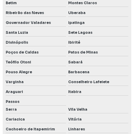
Betim
Montes Claros
Inventário florestal preço
Ribeirão das Neves
Uberaba
Investigação confirmatória de passivo ambiental
Governador Valadares
Ipatinga
Investigação de passivo
Santa Luzia
Sete Lagoas
Divinópolis
Ibirité
Investigação de passivo ambiental
Poços de Caldas
Patos de Minas
Investigação de passivo ambiental em postos de
combustíveis
Teófilo Otoni
Sabará
Pouso Alegre
Barbacena
Levantamento de fauna
Varginha
Conselheiro Lafeiete
Levantamento de fauna e flora
Araguari
Itabira
Levantamento de fauna para licenciamento ambiental
Passos
Serra
Vila Velha
Levantamento de fauna para licenciamento em Lagoa
Santa
Cariacica
Vitória
Cachoeiro de Itapemirim
Linhares
Levantamento de flora