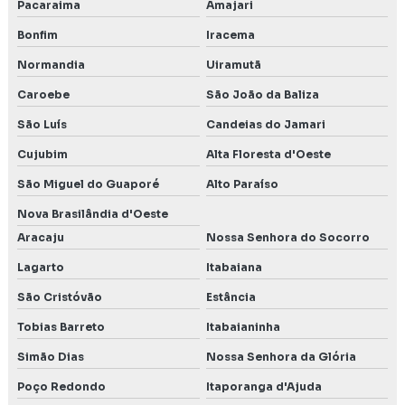
Pacaraima
Amajari
Bonfim
Iracema
Normandia
Uiramutã
Caroebe
São João da Baliza
São Luís
Candeias do Jamari
Cujubim
Alta Floresta d'Oeste
São Miguel do Guaporé
Alto Paraíso
Nova Brasilândia d'Oeste
Aracaju
Nossa Senhora do Socorro
Lagarto
Itabaiana
São Cristóvão
Estância
Tobias Barreto
Itabaianinha
Simão Dias
Nossa Senhora da Glória
Poço Redondo
Itaporanga d'Ajuda