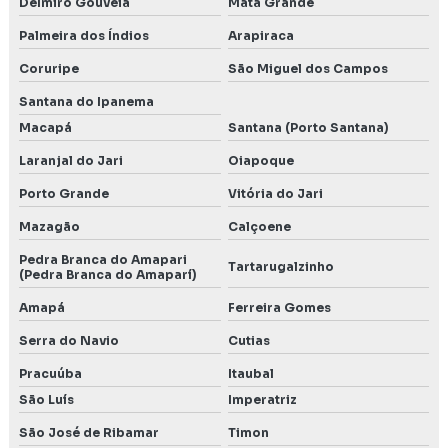
Delmiro Gouveia
Mata Grande
Palmeira dos Índios
Arapiraca
Coruripe
São Miguel dos Campos
Santana do Ipanema
Macapá
Santana (Porto Santana)
Laranjal do Jari
Oiapoque
Porto Grande
Vitória do Jari
Mazagão
Calçoene
Pedra Branca do Amapari
Tartarugalzinho
(Pedra Branca do Amaparí)
Amapá
Ferreira Gomes
Serra do Navio
Cutias
Pracuúba
Itaubal
São Luís
Imperatriz
São José de Ribamar
Timon