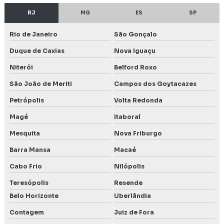
Estudo e relatório de impacto ambiental
RJ
MG
ES
SP
Estudos ambientais EIA rima
Rio de Janeiro
São Gonçalo
Estudos ambientais para licenciamento
Duque de Caxias
Nova Iguaçu
Estudos espeleológicos
Niterói
Belford Roxo
São João de Meriti
Campos dos Goytacazes
Gerenciamento de resíduos industriais
Petrópolis
Volta Redonda
Gestão de áreas degradadas
Magé
Itaboraí
Instalação de poço de monitoramento
Mesquita
Nova Friburgo
Barra Mansa
Macaé
Intervenção em área de preservação permanente
Cabo Frio
Nilópolis
Inventário florestal de eucalipto
Teresópolis
Resende
Inventário florestal nacional
Belo Horizonte
Uberlândia
Contagem
Juiz de Fora
Inventário florestal de nativas