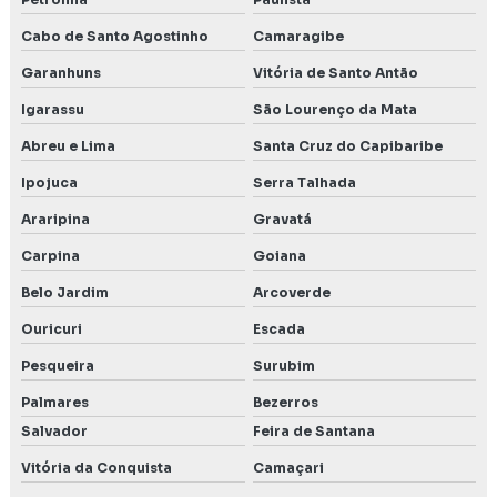
Cabo de Santo Agostinho
Camaragibe
Garanhuns
Vitória de Santo Antão
Igarassu
São Lourenço da Mata
Abreu e Lima
Santa Cruz do Capibaribe
Ipojuca
Serra Talhada
Araripina
Gravatá
Carpina
Goiana
Belo Jardim
Arcoverde
Ouricuri
Escada
Pesqueira
Surubim
Palmares
Bezerros
Salvador
Feira de Santana
Vitória da Conquista
Camaçari