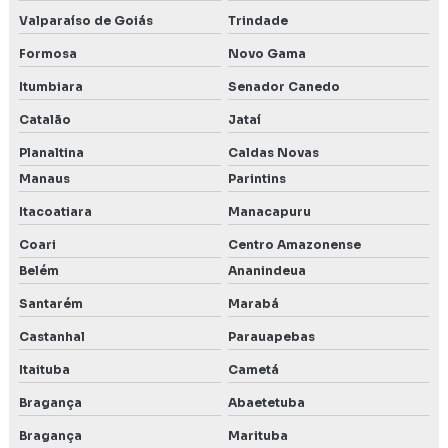
Valparaíso de Goiás
Trindade
Formosa
Novo Gama
Itumbiara
Senador Canedo
Catalão
Jataí
Planaltina
Caldas Novas
Manaus
Parintins
Itacoatiara
Manacapuru
Coari
Centro Amazonense
Belém
Ananindeua
Santarém
Marabá
Castanhal
Parauapebas
Itaituba
Cametá
Bragança
Abaetetuba
Bragança
Marituba