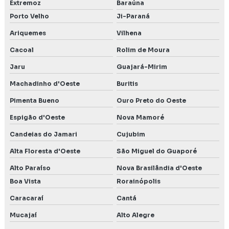
Extremoz
Baraúna
Porto Velho
Ji-Paraná
Ariquemes
Vilhena
Cacoal
Rolim de Moura
Jaru
Guajará-Mirim
Machadinho d'Oeste
Buritis
Pimenta Bueno
Ouro Preto do Oeste
Espigão d'Oeste
Nova Mamoré
Candeias do Jamari
Cujubim
Alta Floresta d'Oeste
São Miguel do Guaporé
Alto Paraíso
Nova Brasilândia d'Oeste
Boa Vista
Rorainópolis
Caracaraí
Cantá
Mucajaí
Alto Alegre