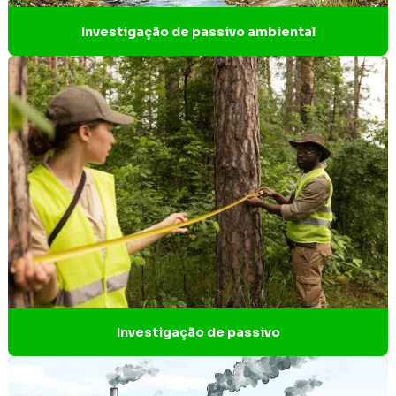
Empresa de licenciamento ambiental
Investigação de passivo ambiental
Empresa de licenciamento ambiental em Contagem
Empresa de projeto técnico de reconstituição da flora
Empresa que faz análise de água
Empresas gerenciamento de resíduos sólidos
Empresas de gestão de resíduos industriais
Empresas de gestão de resíduos sólidos
Empresas de projetos de engenharia
Empresas que fazem licenciamento ambiental
Investigação de passivo
Ensaio estanqueidade
Ensaios não destrutivos estanqueidade