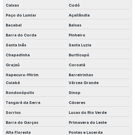
Caixas
Codó
Paço do Lumiar
Açailândia
Bacabal
Balsas
Barra do Corda
Pinheiro
Santa Inês
Santa Luzia
Chapadinha
Buriticupú
Grajaú
Coroatá
Itapecuru-Mirim
Barreirinhas
Cuiabá
Várzea Grande
Rondonópolis
Sinop
Tangará da Serra
Cáceres
Sorriso
Lucas do Rio Verde
Barra do Garças
Primavera do Leste
Alta Floresta
Pontes e Lacerda