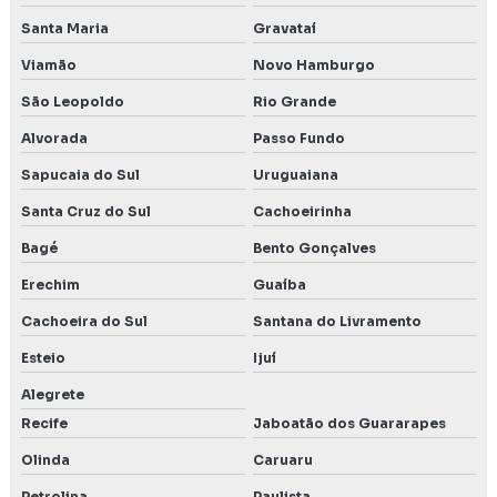
Santa Maria
Gravataí
Viamão
Novo Hamburgo
São Leopoldo
Rio Grande
Alvorada
Passo Fundo
Sapucaia do Sul
Uruguaiana
Santa Cruz do Sul
Cachoeirinha
Bagé
Bento Gonçalves
Erechim
Guaíba
Cachoeira do Sul
Santana do Livramento
Esteio
Ijuí
Alegrete
Recife
Jaboatão dos Guararapes
Olinda
Caruaru
Petrolina
Paulista