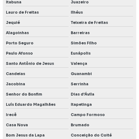
Itabuna
Juazeiro
Lauro de Freitas
Ilhéus
Jequié
Teixeira de Freitas
Alagoinhas
Barreiras
Porto Seguro
Simões Filho
Paulo Afonso
Eunápolis
Santo Antônio de Jesus
Valença
Candeias
Guanambi
Jacobina
Serrinha
Senhor do Bonfim
Dias d'Ávila
Luís Eduardo Magalhães
Itapetinga
Irecê
Campo Formoso
Casa Nova
Brumado
Bom Jesus da Lapa
Conceição do Coité