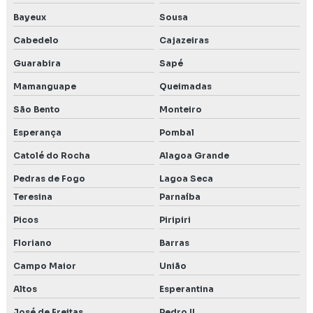
Bayeux
Sousa
Cabedelo
Cajazeiras
Guarabira
Sapé
Mamanguape
Queimadas
São Bento
Monteiro
Esperança
Pombal
Catolé do Rocha
Alagoa Grande
Pedras de Fogo
Lagoa Seca
Teresina
Parnaíba
Picos
Piripiri
Floriano
Barras
Campo Maior
União
Altos
Esperantina
José de Freitas
Pedro II