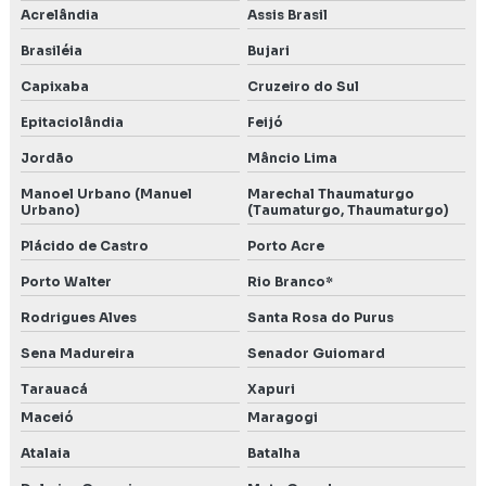
Acrelândia
Assis Brasil
Brasiléia
Bujari
Capixaba
Cruzeiro do Sul
Epitaciolândia
Feijó
Jordão
Mâncio Lima
Manoel Urbano (Manuel
Marechal Thaumaturgo
Urbano)
(Taumaturgo, Thaumaturgo)
Plácido de Castro
Porto Acre
Porto Walter
Rio Branco*
Rodrigues Alves
Santa Rosa do Purus
Sena Madureira
Senador Guiomard
Tarauacá
Xapuri
Maceió
Maragogi
Atalaia
Batalha