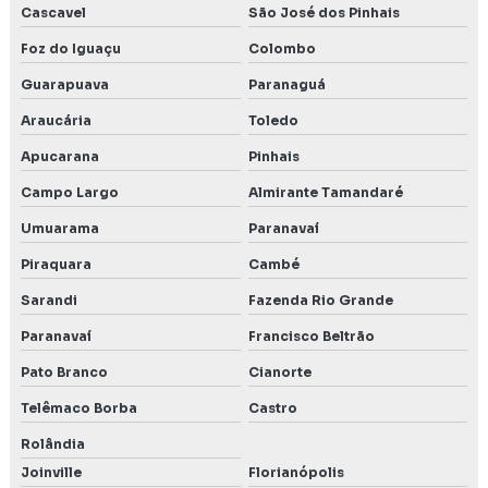
Rca relatório de controle ambiental
Cascavel
São José dos Pinhais
Foz do Iguaçu
Colombo
Relatório ambiental
Guarapuava
Paranaguá
Relatório ambiental em Belo Horizonte MG
Araucária
Toledo
Relatório de controle ambiental
Apucarana
Pinhais
Relatório de impacto ambiental rima
Campo Largo
Almirante Tamandaré
Umuarama
Paranavaí
Relatório de impacto no patrimônio cultural
Piraquara
Cambé
Relatório e plano de controle ambiental
Sarandi
Fazenda Rio Grande
Renovação de licença ambiental
Paranavaí
Francisco Beltrão
Rima ambiental
Pato Branco
Cianorte
Telêmaco Borba
Castro
Rima relatório de impacto ambiental
Rolândia
Serviço de autorização para intervenções ambientais
Joinville
Florianópolis