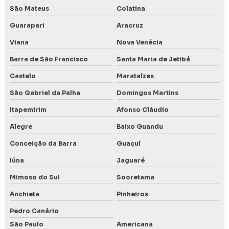
São Mateus
Colatina
Levantamento de meio biótico
Guarapari
Aracruz
Levantamento monitoramento e resgate de fauna
Viana
Nova Venécia
Licença de operação ambiental
Barra de São Francisco
Santa Maria de Jetibá
Castelo
Marataízes
Licenciamento ambiental em Belo Horizonte
São Gabriel da Palha
Domingos Martins
Licenciamento ambiental em Betim
Itapemirim
Afonso Cláudio
Licenciamento ambiental consultoria
Alegre
Baixo Guandu
Conceição da Barra
Guaçuí
Licenciamento ambiental Contagem MG
Iúna
Jaguaré
Licenciamento ambiental empresas
Mimoso do Sul
Sooretama
Licenciamento ambiental industrial
Anchieta
Pinheiros
Licenciamento ambiental para mineração
Pedro Canário
São Paulo
Americana