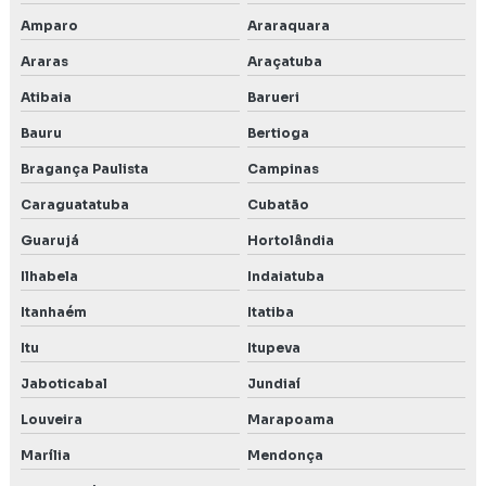
Licenciamento ambiental para postos de combustíveis
Amparo
Araraquara
Licenciamento ambiental preço
Araras
Araçatuba
Licenciamento ambiental para transporte de produtos
Atibaia
Barueri
perigosos
Bauru
Bertioga
Meio biótico
Bragança Paulista
Campinas
Monitoramento da qualidade da água subterrânea
Caraguatatuba
Cubatão
Guarujá
Hortolândia
Monitoramento do solo
Ilhabela
Indaiatuba
Orçamento licenciamento ambiental
Itanhaém
Itatiba
Outorga da água
Itu
Itupeva
Jaboticabal
Jundiaí
Outorga de direito de uso de recursos hídricos
Louveira
Marapoama
Outorga de uso da água
Marília
Mendonça
PCA Licenciamento ambiental