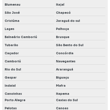
Blumenau
Itajaí
Serviço de consultoria ambiental
São José
Chapecó
Serviço de ensaio de estanqueidade de condutas
Criciúma
Jaraguá do sul
Serviço de licenciamento ambiental
Lages
Palhoça
Serviço de precend
Balneário Camboriú
Brusque
Tubarão
São Bento do Sul
Serviços de engenharia ambiental
Caçador
Concórdia
Camboriú
Navegantes
Rio do Sul
Araranguá
Gaspar
Biguaçu
Indaial
Mafra
Canoinhas
Itapema
Porto Alegre
Caxias do Sul
Pelotas
Canoas