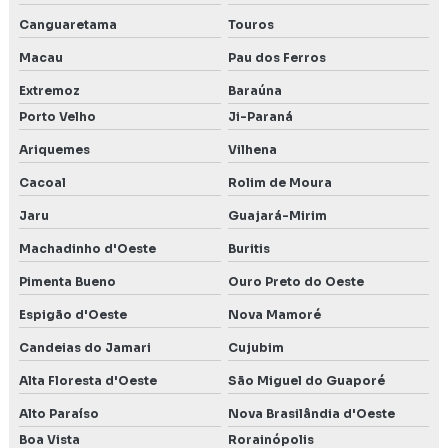
Canguaretama
Touros
Macau
Pau dos Ferros
Extremoz
Baraúna
Porto Velho
Ji-Paraná
Ariquemes
Vilhena
Cacoal
Rolim de Moura
Jaru
Guajará-Mirim
Machadinho d'Oeste
Buritis
Pimenta Bueno
Ouro Preto do Oeste
Espigão d'Oeste
Nova Mamoré
Candeias do Jamari
Cujubim
Alta Floresta d'Oeste
São Miguel do Guaporé
Alto Paraíso
Nova Brasilândia d'Oeste
Boa Vista
Rorainópolis