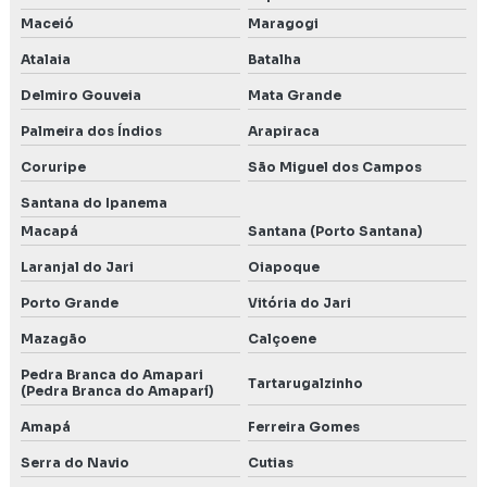
Maceió
Maragogi
Atalaia
Batalha
Delmiro Gouveia
Mata Grande
Palmeira dos Índios
Arapiraca
Coruripe
São Miguel dos Campos
Santana do Ipanema
Macapá
Santana (Porto Santana)
Laranjal do Jari
Oiapoque
Porto Grande
Vitória do Jari
Mazagão
Calçoene
Pedra Branca do Amapari
Tartarugalzinho
(Pedra Branca do Amaparí)
Amapá
Ferreira Gomes
Serra do Navio
Cutias