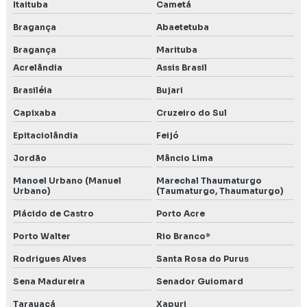
Itaituba
Cametá
Bragança
Abaetetuba
Bragança
Marituba
Acrelândia
Assis Brasil
Brasiléia
Bujari
Capixaba
Cruzeiro do Sul
Epitaciolândia
Feijó
Jordão
Mâncio Lima
Manoel Urbano (Manuel
Marechal Thaumaturgo
Urbano)
(Taumaturgo, Thaumaturgo)
Plácido de Castro
Porto Acre
Porto Walter
Rio Branco*
Rodrigues Alves
Santa Rosa do Purus
Sena Madureira
Senador Guiomard
Tarauacá
Xapuri