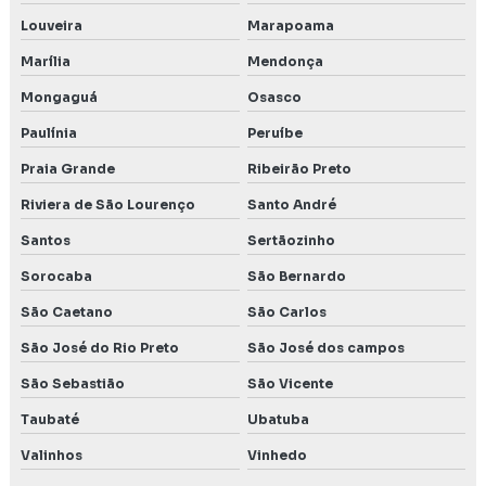
Preço estudo de impacto de vizinhança
Louveira
Marapoama
Marília
Mendonça
Preço inventário florestal
Mongaguá
Osasco
Preço de licença ambiental
Paulínia
Peruíbe
Preço licenciamento ambiental
Praia Grande
Ribeirão Preto
Projeto técnico de reconstituição da flora
Riviera de São Lourenço
Santo André
Santos
Sertãozinho
Rca relatório de controle ambiental
Sorocaba
São Bernardo
Relatório ambiental
São Caetano
São Carlos
Relatório ambiental em Belo Horizonte MG
São José do Rio Preto
São José dos campos
São Sebastião
São Vicente
Relatório de controle ambiental
Taubaté
Ubatuba
Relatório de impacto ambiental rima
Valinhos
Vinhedo
Relatório de impacto no patrimônio cultural