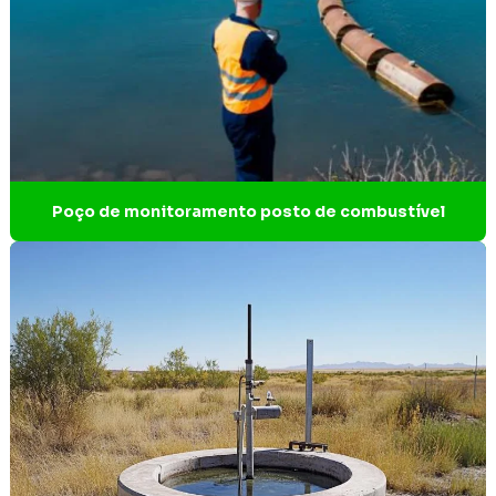
Empresa de engenharia de projetos
Empresa de estudos ambientais
Empresa de estudos ambientais BH
Empresa de estudos arqueológicos
Empresa gestão ambiental
Poço de monitoramento posto de combustível
Empresa de licenciamento ambiental
Empresa de licenciamento ambiental em Contagem
Empresa de projeto técnico de reconstituição da flora
Empresa que faz análise de água
Empresas gerenciamento de resíduos sólidos
Empresas de gestão de resíduos industriais