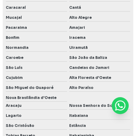
Caracaraí
Cantá
Mucajaí
Alto Alegre
Pacaraima
Amajari
Bonfim
Iracema
Normandia
Uiramutã
Caroebe
São João da Baliza
São Luís
Candeias do Jamari
Cujubim
Alta Floresta d'Oeste
São Miguel do Guaporé
Alto Paraíso
Nova Brasilândia d'Oeste
Aracaju
Nossa Senhora do Socorro
Lagarto
Itabaiana
São Cristóvão
Estância
Tobias Barreto
Itabaianinha