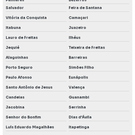
Salvador
Feira de Santana
Vitória da Conquista
Camaçari
Itabuna
Juazeiro
Lauro de Freitas
Ilhéus
Jequié
Teixeira de Freitas
Alagoinhas
Barreiras
Porto Seguro
Simões Filho
Paulo Afonso
Eunápolis
Santo Antônio de Jesus
Valença
Candeias
Guanambi
Jacobina
Serrinha
Senhor do Bonfim
Dias d'Ávila
Luís Eduardo Magalhães
Itapetinga