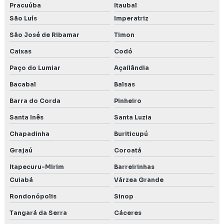
Pracuúba
Itaubal
São Luís
Imperatriz
São José de Ribamar
Timon
Caixas
Codó
Paço do Lumiar
Açailândia
Bacabal
Balsas
Barra do Corda
Pinheiro
Santa Inês
Santa Luzia
Chapadinha
Buriticupú
Grajaú
Coroatá
Itapecuru-Mirim
Barreirinhas
Cuiabá
Várzea Grande
Rondonópolis
Sinop
Tangará da Serra
Cáceres