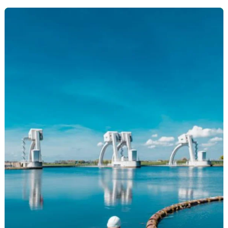
Consultoria e licenciamento ambiental
Curso NR 20 preço
Declaração de intervenção em área de preservação
permanente
EIA estudo de impacto ambiental
EIV ambiental
Elaboração de estudos de impacto
Elaboração de plano de intervenção ambiental
Empresa de análise de água
Empresa engenharia ambiental
Empresa de engenharia ambiental em Ibirité