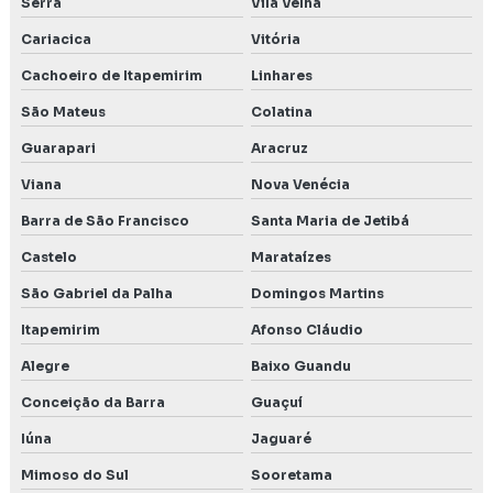
Serra
Vila Velha
Licenciamento ambiental consultoria
Cariacica
Vitória
Licenciamento ambiental Contagem MG
Cachoeiro de Itapemirim
Linhares
Licenciamento ambiental empresas
São Mateus
Colatina
Guarapari
Aracruz
Licenciamento ambiental industrial
Viana
Nova Venécia
Licenciamento ambiental para mineração
Barra de São Francisco
Santa Maria de Jetibá
Licenciamento ambiental para postos de combustíveis
Castelo
Marataízes
Licenciamento ambiental preço
São Gabriel da Palha
Domingos Martins
Itapemirim
Afonso Cláudio
Licenciamento ambiental para transporte de produtos
perigosos
Alegre
Baixo Guandu
Conceição da Barra
Guaçuí
Meio biótico
Iúna
Jaguaré
Monitoramento da qualidade da água subterrânea
Mimoso do Sul
Sooretama