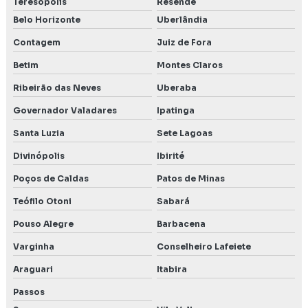
Teresópolis
Resende
Levantamento de fauna
Belo Horizonte
Uberlândia
Contagem
Juiz de Fora
Levantamento de fauna e flora
Betim
Montes Claros
Levantamento de fauna para licenciamento ambiental
Ribeirão das Neves
Uberaba
Levantamento de fauna para licenciamento em Lagoa
Governador Valadares
Ipatinga
Santa
Santa Luzia
Sete Lagoas
Levantamento de flora
Divinópolis
Ibirité
Levantamento de meio biótico
Poços de Caldas
Patos de Minas
Teófilo Otoni
Sabará
Levantamento monitoramento e resgate de fauna
Pouso Alegre
Barbacena
Licença de operação ambiental
Varginha
Conselheiro Lafeiete
Licenciamento ambiental em Belo Horizonte
Araguari
Itabira
Licenciamento ambiental em Betim
Passos