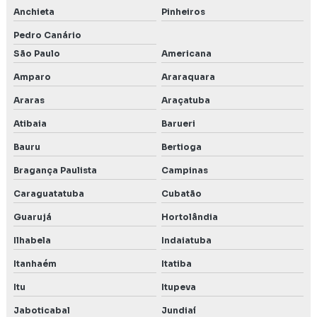
Monitoramento do solo
Anchieta
Pinheiros
Orçamento licenciamento ambiental
Pedro Canário
São Paulo
Americana
Outorga da água
Amparo
Araraquara
Outorga de direito de uso de recursos hídricos
Araras
Araçatuba
Outorga de uso da água
Atibaia
Barueri
Bauru
Bertioga
PCA Licenciamento ambiental
Bragança Paulista
Campinas
PCA plano de controle ambiental
Caraguatatuba
Cubatão
Plano de controle e monitoramento ambiental
Guarujá
Hortolândia
Ilhabela
Indaiatuba
Poço de monitoramento de água subterrânea
Itanhaém
Itatiba
Poço de monitoramento posto de combustível
Itu
Itupeva
Precend
Jaboticabal
Jundiaí