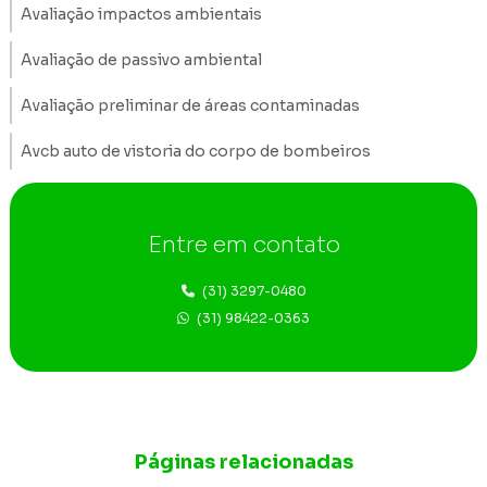
Avaliação impactos ambientais
Avaliação de passivo ambiental
Avaliação preliminar de áreas contaminadas
Avcb auto de vistoria do corpo de bombeiros
Construção de poços de monitoramento
Entre em contato
Consultoria ambiental Belo Horizonte
Consultoria ambiental em Betim
(31) 3297-0480
(31) 98422-0363
Consultoria ambiental em Nova Lima
Consultoria ambiental região metropolitana de BH
Consultoria e engenharia ambiental
Páginas relacionadas
Consultoria fauna e flora Belo Horizonte