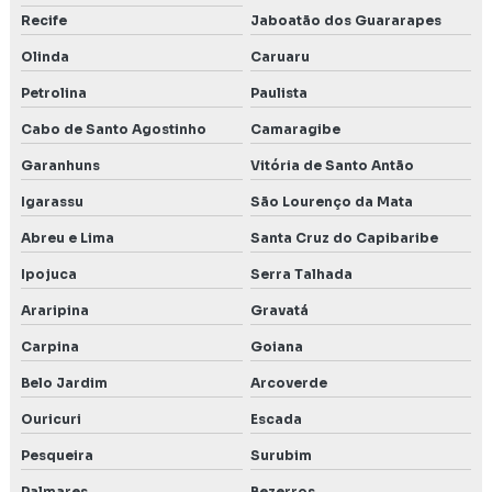
Recife
Jaboatão dos Guararapes
Olinda
Caruaru
Petrolina
Paulista
Cabo de Santo Agostinho
Camaragibe
Garanhuns
Vitória de Santo Antão
Igarassu
São Lourenço da Mata
Abreu e Lima
Santa Cruz do Capibaribe
Ipojuca
Serra Talhada
Araripina
Gravatá
Carpina
Goiana
Belo Jardim
Arcoverde
Ouricuri
Escada
Pesqueira
Surubim
Palmares
Bezerros