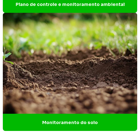
Estudo de impacto ambiental BH
Plano de controle e monitoramento ambiental
Estudo de impacto ambiental EIA
Estudo de impacto ambiental parque eólico
Estudo de impacto ambiental simplificado
Estudo referente a critério locacional e reserva da
biosfera
Estudo e relatório de impacto ambiental
Estudos ambientais EIA rima
Estudos ambientais para licenciamento
Estudos espeleológicos
Monitoramento do solo
Gerenciamento de resíduos industriais
Gestão de áreas degradadas