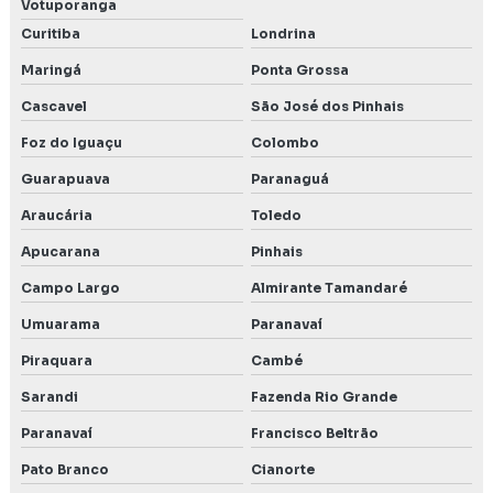
Votuporanga
Curitiba
Londrina
Relatório e plano de controle ambiental
Maringá
Ponta Grossa
Renovação de licença ambiental
Cascavel
São José dos Pinhais
Rima ambiental
Foz do Iguaçu
Colombo
Rima relatório de impacto ambiental
Guarapuava
Paranaguá
Araucária
Toledo
Serviço de autorização para intervenções ambientais
Apucarana
Pinhais
Serviço de consultoria ambiental
Campo Largo
Almirante Tamandaré
Serviço de ensaio de estanqueidade de condutas
Umuarama
Paranavaí
Serviço de licenciamento ambiental
Piraquara
Cambé
Sarandi
Fazenda Rio Grande
Serviço de precend
Paranavaí
Francisco Beltrão
Serviços de engenharia ambiental
Pato Branco
Cianorte