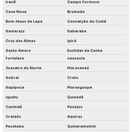
Irecê
Campo Formoso
Casa Nova
Brumado
Bom Jesus da Lapa
Conceição do Coité
Itamaraju
Itaberaba
Cruz das Almas
Ipirá
Santo Amaro
Euclides da Cunha
Fortaleza
caucacia
Juazeiro do Norte
Maracanaú
Sobral
Crato
Itapipoca
Maranguape
Iguatu
Quixadá
Canindé
Pacajus
Crateús
Aquiraz
Pacatuba
Quixeramobim