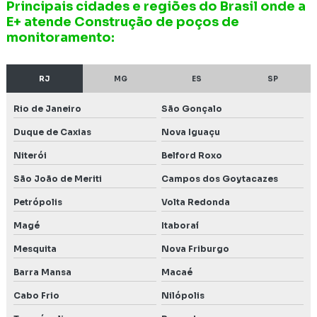
Principais cidades e regiões do Brasil onde a
E+ atende Construção de poços de
Instalação de poço de monitoramento
monitoramento:
Intervenção em área de preservação permanente
RJ
MG
ES
SP
Inventário florestal de eucalipto
Rio de Janeiro
São Gonçalo
Inventário florestal nacional
Duque de Caxias
Nova Iguaçu
Inventário florestal de nativas
Niterói
Belford Roxo
Inventário florestal preço
São João de Meriti
Campos dos Goytacazes
Petrópolis
Volta Redonda
Investigação confirmatória de passivo ambiental
Magé
Itaboraí
Investigação de passivo
Mesquita
Nova Friburgo
Investigação de passivo ambiental
Barra Mansa
Macaé
Investigação de passivo ambiental em postos de
Cabo Frio
Nilópolis
combustíveis