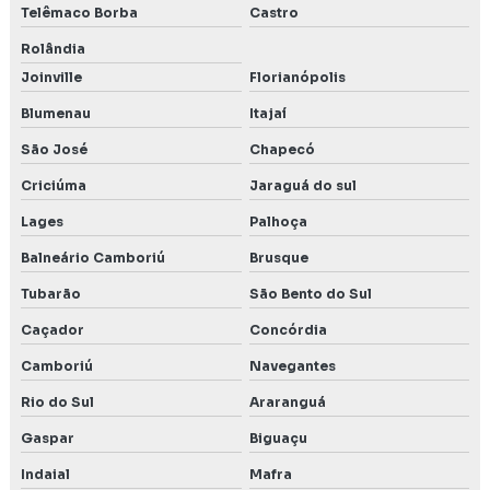
Telêmaco Borba
Castro
Rolândia
Joinville
Florianópolis
Blumenau
Itajaí
São José
Chapecó
Criciúma
Jaraguá do sul
Lages
Palhoça
Balneário Camboriú
Brusque
Tubarão
São Bento do Sul
Caçador
Concórdia
Camboriú
Navegantes
Rio do Sul
Araranguá
Gaspar
Biguaçu
Indaial
Mafra