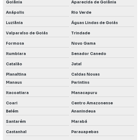
Goiânia
Aparecida de Goiânia
Anápolis
Rio Verde
Luziânia
Águas Lindas de Goiás
Valparaíso de Goiás
Trindade
Formosa
Novo Gama
Itumbiara
Senador Canedo
Catalão
Jataí
Planaltina
Caldas Novas
Manaus
Parintins
Itacoatiara
Manacapuru
Coari
Centro Amazonense
Belém
Ananindeua
Santarém
Marabá
Castanhal
Parauapebas