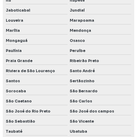
Itu
Itupeva
Rca relatório de controle ambiental
Jaboticabal
Jundiaí
Relatório ambiental
Louveira
Marapoama
Marília
Mendonça
Relatório ambiental em Belo Horizonte MG
Mongaguá
Osasco
Relatório de controle ambiental
Paulínia
Peruíbe
Relatório de impacto ambiental rima
Praia Grande
Ribeirão Preto
Relatório de impacto no patrimônio cultural
Riviera de São Lourenço
Santo André
Santos
Sertãozinho
Relatório e plano de controle ambiental
Sorocaba
São Bernardo
Renovação de licença ambiental
São Caetano
São Carlos
Rima ambiental
São José do Rio Preto
São José dos campos
São Sebastião
São Vicente
Rima relatório de impacto ambiental
Taubaté
Ubatuba
Serviço de autorização para intervenções ambientais