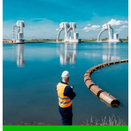
Estudo e relatório de impacto ambiental
Estudos ambientais EIA rima
Estudos ambientais para licenciamento
Estudos espeleológicos
Gerenciamento de resíduos industriais
Gestão de áreas degradadas
Instalação de poço de monitoramento
Intervenção em área de preservação permanente
Inventário florestal de eucalipto
Inventário florestal nacional
Inventário florestal de nativas