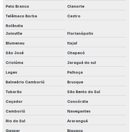
Pato Branco
Cianorte
Telêmaco Borba
Castro
Rolândia
Joinville
Florianópolis
Blumenau
Itajaí
São José
Chapecó
Criciúma
Jaraguá do sul
Lages
Palhoça
Balneário Camboriú
Brusque
Tubarão
São Bento do Sul
Caçador
Concórdia
Camboriú
Navegantes
Rio do Sul
Araranguá
Gaspar
Biguaçu