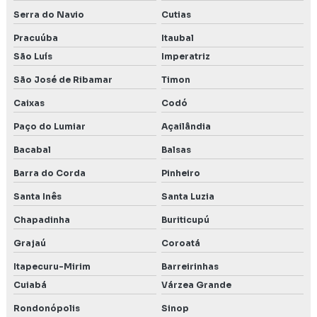
Serra do Navio
Cutias
Pracuúba
Itaubal
São Luís
Imperatriz
São José de Ribamar
Timon
Caixas
Codó
Paço do Lumiar
Açailândia
Bacabal
Balsas
Barra do Corda
Pinheiro
Santa Inês
Santa Luzia
Chapadinha
Buriticupú
Grajaú
Coroatá
Itapecuru-Mirim
Barreirinhas
Cuiabá
Várzea Grande
Rondonópolis
Sinop