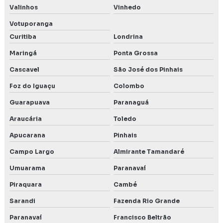
Valinhos
Vinhedo
Serviço de consultoria ambiental
Votuporanga
Curitiba
Londrina
Serviço de ensaio de estanqueidade de condutas
Maringá
Ponta Grossa
Serviço de licenciamento ambiental
Cascavel
São José dos Pinhais
Serviço de precend
Foz do Iguaçu
Colombo
Serviços de engenharia ambiental
Guarapuava
Paranaguá
Araucária
Toledo
Apucarana
Pinhais
Campo Largo
Almirante Tamandaré
Umuarama
Paranavaí
Piraquara
Cambé
Sarandi
Fazenda Rio Grande
Paranavaí
Francisco Beltrão