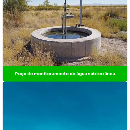
Eo relatório de impacto no patrimônio cultural
Escritório de engenharia ambiental
Estudo de arqueologia
Estudo arqueológico
Estudo de critério locacional
Estudo de impacto ambiental BH
Poço de monitoramento de água subterrânea
Estudo de impacto ambiental EIA
Estudo de impacto ambiental parque eólico
Estudo de impacto ambiental simplificado
Estudo referente a critério locacional e reserva da
biosfera