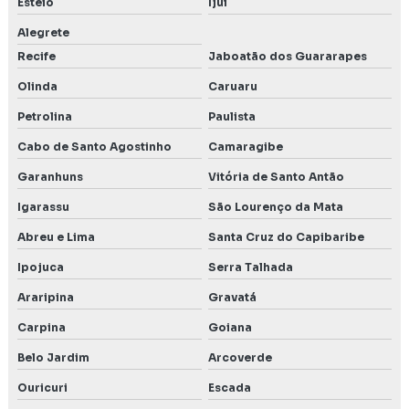
Esteio
Ijuí
Alegrete
Recife
Jaboatão dos Guararapes
Olinda
Caruaru
Petrolina
Paulista
Cabo de Santo Agostinho
Camaragibe
Garanhuns
Vitória de Santo Antão
Igarassu
São Lourenço da Mata
Abreu e Lima
Santa Cruz do Capibaribe
Ipojuca
Serra Talhada
Araripina
Gravatá
Carpina
Goiana
Belo Jardim
Arcoverde
Ouricuri
Escada