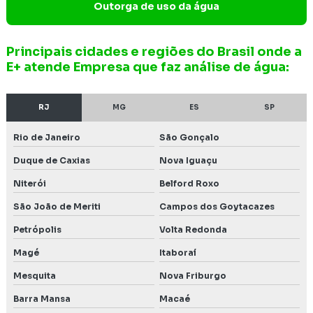
Outorga de uso da água
Inventário florestal preço
Principais cidades e regiões do Brasil onde a
Investigação confirmatória de passivo ambiental
E+ atende Empresa que faz análise de água:
Investigação de passivo
RJ
MG
ES
SP
Investigação de passivo ambiental
Rio de Janeiro
São Gonçalo
Investigação de passivo ambiental em postos de
combustíveis
Duque de Caxias
Nova Iguaçu
Niterói
Belford Roxo
Levantamento de fauna
São João de Meriti
Campos dos Goytacazes
Levantamento de fauna e flora
Petrópolis
Volta Redonda
Levantamento de fauna para licenciamento ambiental
Magé
Itaboraí
Levantamento de fauna para licenciamento em Lagoa
Mesquita
Nova Friburgo
Santa
Barra Mansa
Macaé