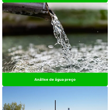
Empresa de licenciamento ambiental
Empresa de licenciamento ambiental em Contagem
Empresa de projeto técnico de reconstituição da flora
Empresa que faz análise de água
Empresas gerenciamento de resíduos sólidos
Empresas de gestão de resíduos industriais
Empresas de gestão de resíduos sólidos
Empresas de projetos de engenharia
Análise de água preço
Empresas que fazem licenciamento ambiental
Ensaio estanqueidade
Ensaios não destrutivos estanqueidade