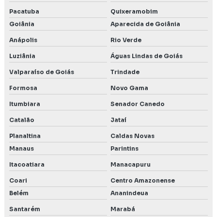
Pacatuba
Quixeramobim
Goiânia
Aparecida de Goiânia
Anápolis
Rio Verde
Luziânia
Águas Lindas de Goiás
Valparaíso de Goiás
Trindade
Formosa
Novo Gama
Itumbiara
Senador Canedo
Catalão
Jataí
Planaltina
Caldas Novas
Manaus
Parintins
Itacoatiara
Manacapuru
Coari
Centro Amazonense
Belém
Ananindeua
Santarém
Marabá