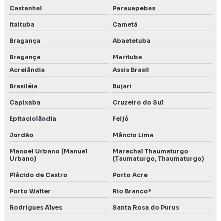
Castanhal
Parauapebas
Itaituba
Cametá
Bragança
Abaetetuba
Bragança
Marituba
Acrelândia
Assis Brasil
Brasiléia
Bujari
Capixaba
Cruzeiro do Sul
Epitaciolândia
Feijó
Jordão
Mâncio Lima
Manoel Urbano (Manuel
Marechal Thaumaturgo
Urbano)
(Taumaturgo, Thaumaturgo)
Plácido de Castro
Porto Acre
Porto Walter
Rio Branco*
Rodrigues Alves
Santa Rosa do Purus