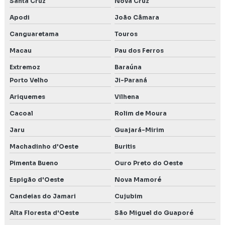
Santa Cruz
Nova Cruz
Apodi
João Câmara
Canguaretama
Touros
Macau
Pau dos Ferros
Extremoz
Baraúna
Porto Velho
Ji-Paraná
Ariquemes
Vilhena
Cacoal
Rolim de Moura
Jaru
Guajará-Mirim
Machadinho d'Oeste
Buritis
Pimenta Bueno
Ouro Preto do Oeste
Espigão d'Oeste
Nova Mamoré
Candeias do Jamari
Cujubim
Alta Floresta d'Oeste
São Miguel do Guaporé