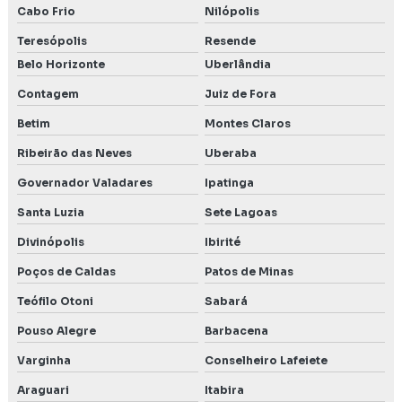
Levantamento de flora
Cabo Frio
Nilópolis
Levantamento de meio biótico
Teresópolis
Resende
Belo Horizonte
Uberlândia
Levantamento monitoramento e resgate de fauna
Contagem
Juiz de Fora
Licença de operação ambiental
Betim
Montes Claros
Licenciamento ambiental em Belo Horizonte
Ribeirão das Neves
Uberaba
Governador Valadares
Ipatinga
Licenciamento ambiental em Betim
Santa Luzia
Sete Lagoas
Licenciamento ambiental consultoria
Divinópolis
Ibirité
Licenciamento ambiental Contagem MG
Poços de Caldas
Patos de Minas
Teófilo Otoni
Sabará
Licenciamento ambiental empresas
Pouso Alegre
Barbacena
Licenciamento ambiental industrial
Varginha
Conselheiro Lafeiete
Licenciamento ambiental para mineração
Araguari
Itabira