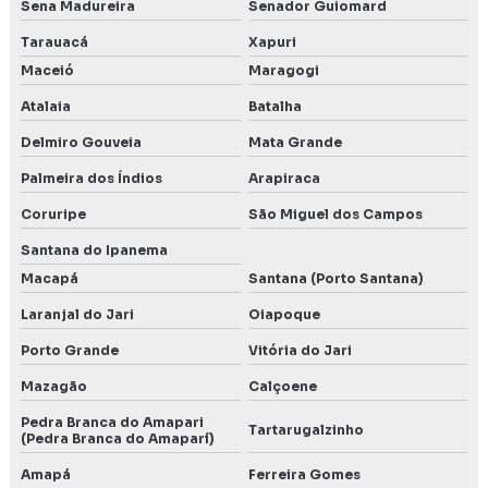
Sena Madureira
Senador Guiomard
Tarauacá
Xapuri
Maceió
Maragogi
Atalaia
Batalha
Delmiro Gouveia
Mata Grande
Palmeira dos Índios
Arapiraca
Coruripe
São Miguel dos Campos
Santana do Ipanema
Macapá
Santana (Porto Santana)
Laranjal do Jari
Oiapoque
Porto Grande
Vitória do Jari
Mazagão
Calçoene
Pedra Branca do Amapari
Tartarugalzinho
(Pedra Branca do Amaparí)
Amapá
Ferreira Gomes