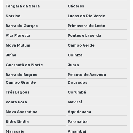
Tangará da Serra
Cáceres
Sorriso
Lucas do Rio Verde
Barra do Garças
Primavera do Leste
Alta Floresta
Pontes e Lacerda
Nova Mutum
Campo Verde
Juína
Colniza
Guarantã do Norte
Juara
Barra do Bugres
Peixoto de Azevedo
Campo Grande
Dourados
Três Lagoas
Corumbá
Ponta Porã
Naviraí
Nova Andradina
Aquidauana
Sidrolândia
Paranaíba
Maracaju
Amambai