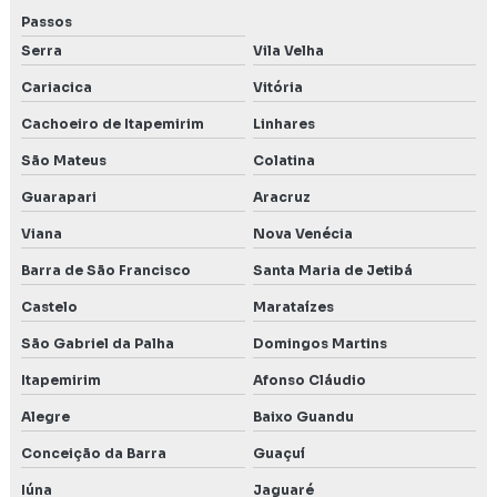
Licenciamento ambiental para postos de combustíveis
Passos
Serra
Vila Velha
Licenciamento ambiental preço
Cariacica
Vitória
Licenciamento ambiental para transporte de produtos
Cachoeiro de Itapemirim
Linhares
perigosos
São Mateus
Colatina
Meio biótico
Guarapari
Aracruz
Monitoramento da qualidade da água subterrânea
Viana
Nova Venécia
Barra de São Francisco
Santa Maria de Jetibá
Monitoramento do solo
Castelo
Marataízes
Orçamento licenciamento ambiental
São Gabriel da Palha
Domingos Martins
Outorga da água
Itapemirim
Afonso Cláudio
Outorga de direito de uso de recursos hídricos
Alegre
Baixo Guandu
Conceição da Barra
Guaçuí
Outorga de uso da água
Iúna
Jaguaré