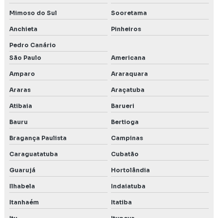
PCA Licenciamento ambiental
Mimoso do Sul
Sooretama
PCA plano de controle ambiental
Anchieta
Pinheiros
Plano de controle e monitoramento ambiental
Pedro Canário
São Paulo
Americana
Poço de monitoramento de água subterrânea
Amparo
Araraquara
Poço de monitoramento posto de combustível
Araras
Araçatuba
Precend
Atibaia
Barueri
Bauru
Bertioga
Preço estudo de impacto de vizinhança
Bragança Paulista
Campinas
Preço inventário florestal
Caraguatatuba
Cubatão
Preço de licença ambiental
Guarujá
Hortolândia
Ilhabela
Indaiatuba
Preço licenciamento ambiental
Itanhaém
Itatiba
Projeto técnico de reconstituição da flora