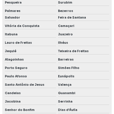
Pesqueira
Surubim
Palmares
Bezerros
Salvador
Feira de Santana
Vitória da Conquista
Camaçari
Itabuna
Juazeiro
Lauro de Freitas
Ilhéus
Jequié
Teixeira de Freitas
Alagoinhas
Barreiras
Porto Seguro
Simões Filho
Paulo Afonso
Eunápolis
Santo Antônio de Jesus
Valença
Candeias
Guanambi
Jacobina
Serrinha
Senhor do Bonfim
Dias d'Ávila