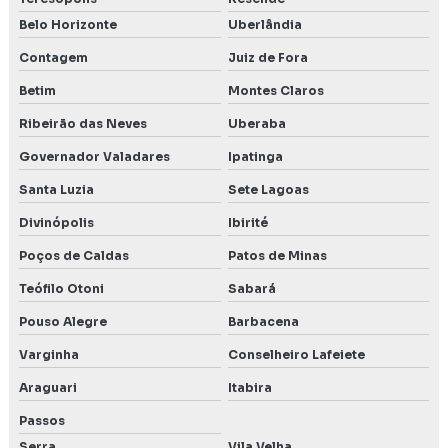
Levantamento de fauna
Belo Horizonte
Uberlândia
Contagem
Juiz de Fora
Levantamento de fauna e flora
Betim
Montes Claros
Levantamento de fauna para licenciamento ambiental
Ribeirão das Neves
Uberaba
Levantamento de fauna para licenciamento em Lagoa
Governador Valadares
Ipatinga
Santa
Santa Luzia
Sete Lagoas
Levantamento de flora
Divinópolis
Ibirité
Levantamento de meio biótico
Poços de Caldas
Patos de Minas
Teófilo Otoni
Sabará
Levantamento monitoramento e resgate de fauna
Pouso Alegre
Barbacena
Licença de operação ambiental
Varginha
Conselheiro Lafeiete
Licenciamento ambiental em Belo Horizonte
Araguari
Itabira
Licenciamento ambiental em Betim
Passos
Serra
Vila Velha