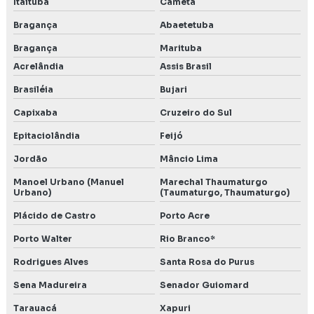
Itaituba
Cametá
Bragança
Abaetetuba
Bragança
Marituba
Acrelândia
Assis Brasil
Brasiléia
Bujari
Capixaba
Cruzeiro do Sul
Epitaciolândia
Feijó
Jordão
Mâncio Lima
Manoel Urbano (Manuel
Marechal Thaumaturgo
Urbano)
(Taumaturgo, Thaumaturgo)
Plácido de Castro
Porto Acre
Porto Walter
Rio Branco*
Rodrigues Alves
Santa Rosa do Purus
Sena Madureira
Senador Guiomard
Tarauacá
Xapuri