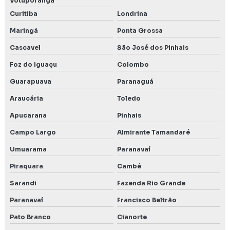
Votuporanga
Curitiba
Londrina
Relatório e plano de controle ambiental
Maringá
Ponta Grossa
Renovação de licença ambiental
Cascavel
São José dos Pinhais
Rima ambiental
Foz do Iguaçu
Colombo
Rima relatório de impacto ambiental
Guarapuava
Paranaguá
Araucária
Toledo
Serviço de autorização para intervenções ambientais
Apucarana
Pinhais
Serviço de consultoria ambiental
Campo Largo
Almirante Tamandaré
Serviço de ensaio de estanqueidade de condutas
Umuarama
Paranavaí
Serviço de licenciamento ambiental
Piraquara
Cambé
Sarandi
Fazenda Rio Grande
Serviço de precend
Paranavaí
Francisco Beltrão
Serviços de engenharia ambiental
Pato Branco
Cianorte