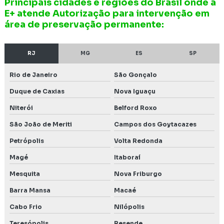
Principais cidades e regiões do Brasil onde a
E+ atende Autorização para intervenção em
Instalação de poço de monitoramento
área de preservação permanente:
Intervenção em área de preservação permanente
RJ
MG
ES
SP
Inventário florestal de eucalipto
Rio de Janeiro
São Gonçalo
Inventário florestal nacional
Duque de Caxias
Nova Iguaçu
Inventário florestal de nativas
Niterói
Belford Roxo
Inventário florestal preço
São João de Meriti
Campos dos Goytacazes
Petrópolis
Volta Redonda
Investigação confirmatória de passivo ambiental
Magé
Itaboraí
Investigação de passivo
Mesquita
Nova Friburgo
Investigação de passivo ambiental
Barra Mansa
Macaé
Investigação de passivo ambiental em postos de
Cabo Frio
Nilópolis
combustíveis
Teresópolis
Resende