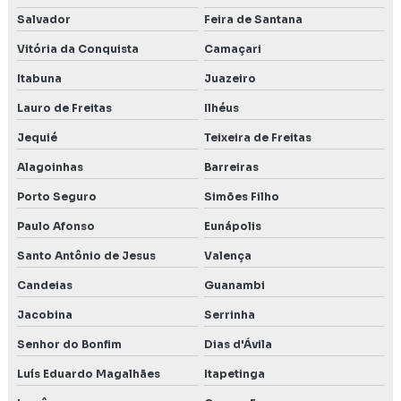
Salvador
Feira de Santana
Vitória da Conquista
Camaçari
Itabuna
Juazeiro
Lauro de Freitas
Ilhéus
Jequié
Teixeira de Freitas
Alagoinhas
Barreiras
Porto Seguro
Simões Filho
Paulo Afonso
Eunápolis
Santo Antônio de Jesus
Valença
Candeias
Guanambi
Jacobina
Serrinha
Senhor do Bonfim
Dias d'Ávila
Luís Eduardo Magalhães
Itapetinga