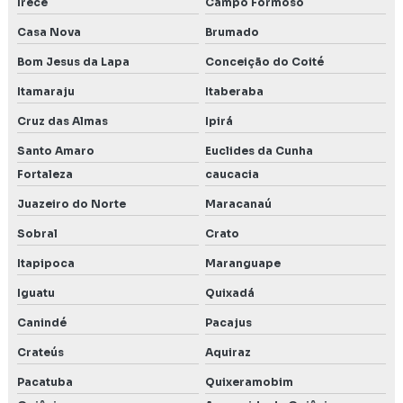
Irecê
Campo Formoso
Casa Nova
Brumado
Bom Jesus da Lapa
Conceição do Coité
Itamaraju
Itaberaba
Cruz das Almas
Ipirá
Santo Amaro
Euclides da Cunha
Fortaleza
caucacia
Juazeiro do Norte
Maracanaú
Sobral
Crato
Itapipoca
Maranguape
Iguatu
Quixadá
Canindé
Pacajus
Crateús
Aquiraz
Pacatuba
Quixeramobim