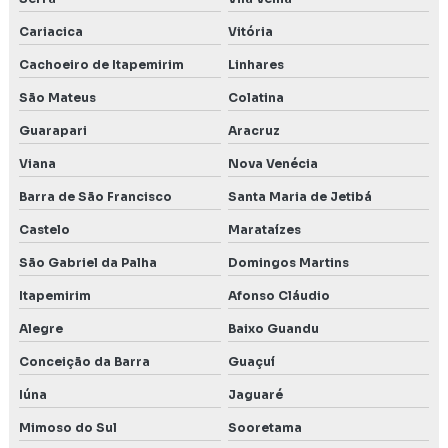
Licenciamento ambiental consultoria
Cariacica
Vitória
Licenciamento ambiental Contagem MG
Cachoeiro de Itapemirim
Linhares
Licenciamento ambiental empresas
São Mateus
Colatina
Guarapari
Aracruz
Licenciamento ambiental industrial
Viana
Nova Venécia
Licenciamento ambiental para mineração
Barra de São Francisco
Santa Maria de Jetibá
Licenciamento ambiental para postos de combustíveis
Castelo
Marataízes
Licenciamento ambiental preço
São Gabriel da Palha
Domingos Martins
Itapemirim
Afonso Cláudio
Licenciamento ambiental para transporte de produtos
perigosos
Alegre
Baixo Guandu
Conceição da Barra
Guaçuí
Meio biótico
Iúna
Jaguaré
Monitoramento da qualidade da água subterrânea
Mimoso do Sul
Sooretama