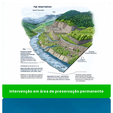
Consultoria e licenciamento ambiental
Curso NR 20 preço
Declaração de intervenção em área de preservação
permanente
EIA estudo de impacto ambiental
EIV ambiental
Elaboração de estudos de impacto
Elaboração de plano de intervenção ambiental
Empresa de análise de água
Intervenção em área de preservação permanente
Empresa engenharia ambiental
Empresa de engenharia ambiental em Ibirité