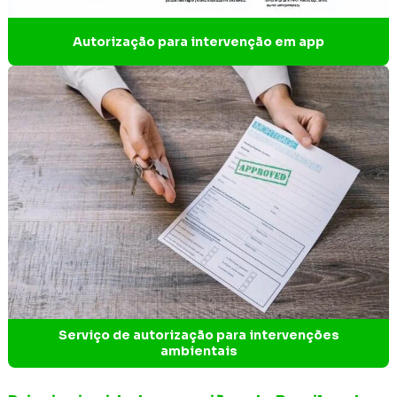
Estudo de impacto ambiental EIA
Autorização para intervenção em app
Estudo de impacto ambiental parque eólico
Estudo de impacto ambiental simplificado
Estudo referente a critério locacional e reserva da
biosfera
Estudo e relatório de impacto ambiental
Estudos ambientais EIA rima
Estudos ambientais para licenciamento
Estudos espeleológicos
Serviço de autorização para intervenções
Gerenciamento de resíduos industriais
ambientais
Gestão de áreas degradadas