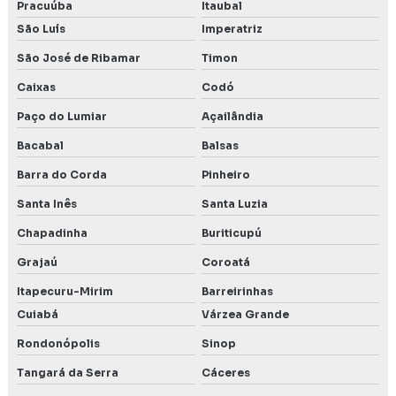
Pracuúba
Itaubal
São Luís
Imperatriz
São José de Ribamar
Timon
Caixas
Codó
Paço do Lumiar
Açailândia
Bacabal
Balsas
Barra do Corda
Pinheiro
Santa Inês
Santa Luzia
Chapadinha
Buriticupú
Grajaú
Coroatá
Itapecuru-Mirim
Barreirinhas
Cuiabá
Várzea Grande
Rondonópolis
Sinop
Tangará da Serra
Cáceres