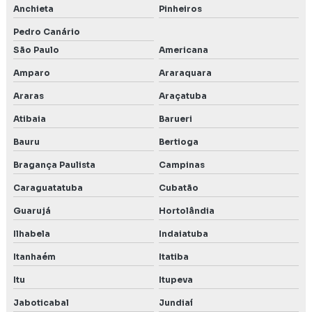
Monitoramento do solo
Anchieta
Pinheiros
Orçamento licenciamento ambiental
Pedro Canário
São Paulo
Americana
Outorga da água
Amparo
Araraquara
Outorga de direito de uso de recursos hídricos
Araras
Araçatuba
Outorga de uso da água
Atibaia
Barueri
Bauru
Bertioga
PCA Licenciamento ambiental
Bragança Paulista
Campinas
PCA plano de controle ambiental
Caraguatatuba
Cubatão
Plano de controle e monitoramento ambiental
Guarujá
Hortolândia
Ilhabela
Indaiatuba
Poço de monitoramento de água subterrânea
Itanhaém
Itatiba
Poço de monitoramento posto de combustível
Itu
Itupeva
Precend
Jaboticabal
Jundiaí