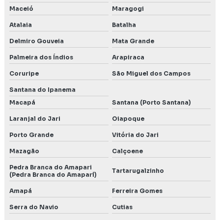
Maceió
Maragogi
Atalaia
Batalha
Delmiro Gouveia
Mata Grande
Palmeira dos Índios
Arapiraca
Coruripe
São Miguel dos Campos
Santana do Ipanema
Macapá
Santana (Porto Santana)
Laranjal do Jari
Oiapoque
Porto Grande
Vitória do Jari
Mazagão
Calçoene
Pedra Branca do Amapari
Tartarugalzinho
(Pedra Branca do Amaparí)
Amapá
Ferreira Gomes
Serra do Navio
Cutias