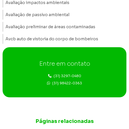
Avaliação impactos ambientais
Avaliação de passivo ambiental
Avaliação preliminar de áreas contaminadas
Avcb auto de vistoria do corpo de bombeiros
Construção de poços de monitoramento
Entre em contato
Consultoria ambiental Belo Horizonte
Consultoria ambiental em Betim
(31) 3297-0480
(31) 98422-0363
Consultoria ambiental em Nova Lima
Consultoria ambiental região metropolitana de BH
Consultoria e engenharia ambiental
Páginas relacionadas
Consultoria fauna e flora Belo Horizonte