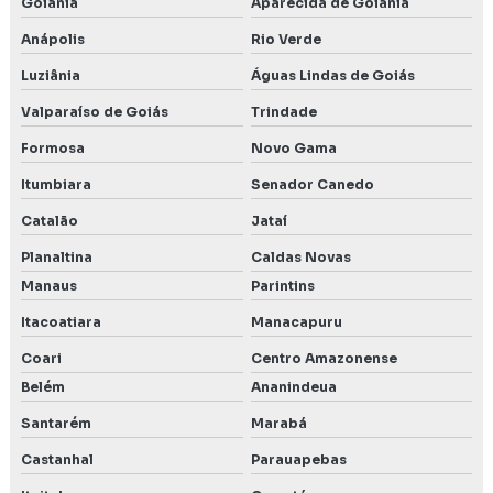
Goiânia
Aparecida de Goiânia
Anápolis
Rio Verde
Luziânia
Águas Lindas de Goiás
Valparaíso de Goiás
Trindade
Formosa
Novo Gama
Itumbiara
Senador Canedo
Catalão
Jataí
Planaltina
Caldas Novas
Manaus
Parintins
Itacoatiara
Manacapuru
Coari
Centro Amazonense
Belém
Ananindeua
Santarém
Marabá
Castanhal
Parauapebas