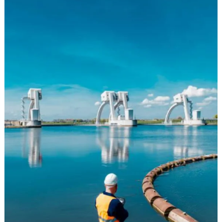
Empresa de engenharia de projetos
Empresa de estudos ambientais
Empresa de estudos ambientais BH
Empresa de estudos arqueológicos
Empresa gestão ambiental
Empresa de licenciamento ambiental
Empresa de licenciamento ambiental em Contagem
Empresa de projeto técnico de reconstituição da flora
Empresa que faz análise de água
Empresas gerenciamento de resíduos sólidos
Empresas de gestão de resíduos industriais