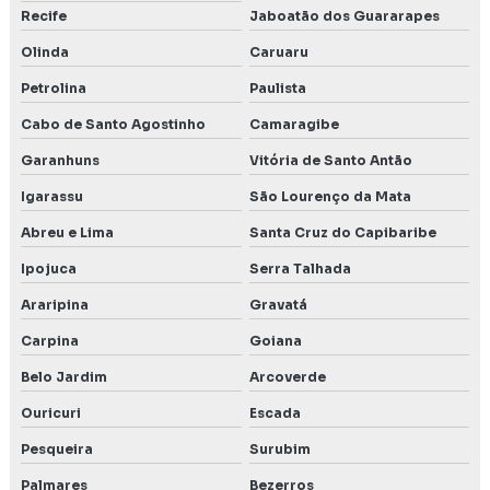
Recife
Jaboatão dos Guararapes
Olinda
Caruaru
Petrolina
Paulista
Cabo de Santo Agostinho
Camaragibe
Garanhuns
Vitória de Santo Antão
Igarassu
São Lourenço da Mata
Abreu e Lima
Santa Cruz do Capibaribe
Ipojuca
Serra Talhada
Araripina
Gravatá
Carpina
Goiana
Belo Jardim
Arcoverde
Ouricuri
Escada
Pesqueira
Surubim
Palmares
Bezerros