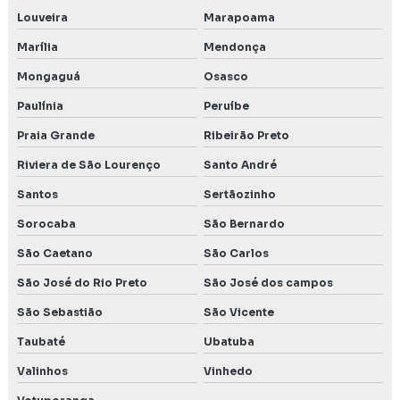
Preço estudo de impacto de vizinhança
Louveira
Marapoama
Marília
Mendonça
Preço inventário florestal
Mongaguá
Osasco
Preço de licença ambiental
Paulínia
Peruíbe
Preço licenciamento ambiental
Praia Grande
Ribeirão Preto
Projeto técnico de reconstituição da flora
Riviera de São Lourenço
Santo André
Santos
Sertãozinho
Rca relatório de controle ambiental
Sorocaba
São Bernardo
Relatório ambiental
São Caetano
São Carlos
Relatório ambiental em Belo Horizonte MG
São José do Rio Preto
São José dos campos
São Sebastião
São Vicente
Relatório de controle ambiental
Taubaté
Ubatuba
Relatório de impacto ambiental rima
Valinhos
Vinhedo
Relatório de impacto no patrimônio cultural