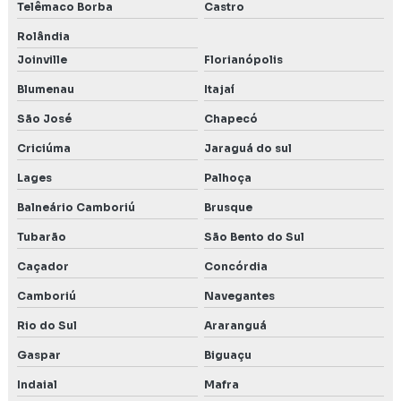
Telêmaco Borba
Castro
Rolândia
Joinville
Florianópolis
Blumenau
Itajaí
São José
Chapecó
Criciúma
Jaraguá do sul
Lages
Palhoça
Balneário Camboriú
Brusque
Tubarão
São Bento do Sul
Caçador
Concórdia
Camboriú
Navegantes
Rio do Sul
Araranguá
Gaspar
Biguaçu
Indaial
Mafra